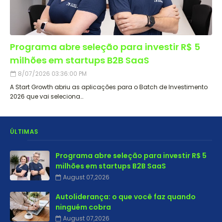
Programa abre seleção para investir R$ 5
milhões em startups B2B SaaS
8/07/2026 03:36:00 PM
A Start Growth abriu as aplicações para o Batch de Investimento
2026 que vai seleciona…
ÚLTIMAS
Programa abre seleção para investir R$ 5
milhões em startups B2B SaaS
August 07,2026
Autoliderança: o que você faz quando
ninguém cobra
August 07,2026