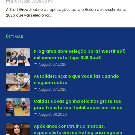
8/07/2026 03:36:00 PM
A Start Growth abriu as aplicações para o Batch de Investimento
2026 que vai seleciona…
ÚLTIMAS
Programa abre seleção para investir R$ 5
milhões em startups B2B SaaS
August 07,2026
Autoliderança: o que você faz quando
ninguém cobra
August 07,2026
Caldas Novas ganha oficinas gratuitas
para transformar habilidades em renda
August 06,2026
Após anos construindo marcas,
especialista em marketing cria negócio