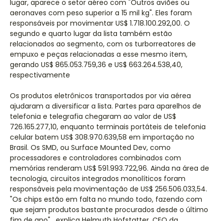
lugar, aparece o setor aéreo com "Outros aviões ou
aeronaves com peso superior a 15 mil kg". Eles foram
responsáveis por movimentar US$ 1.718.100.292,00. O
segundo e quarto lugar da lista também estão
relacionados ao segmento, com os turborreatores de
empuxo e peças relacionadas a esse mesmo item,
gerando US$ 865.053.759,36 e US$ 663.264.538,40,
respectivamente
Os produtos eletrônicos transportados por via aérea
ajudaram a diversificar a lista. Partes para aparelhos de
telefonia e telegrafia chegaram ao valor de US$
726.165.277,10, enquanto terminais portáteis de telefonia
celular batem US$ 308.970.639,58 em importação no
Brasil. Os SMD, ou Surface Mounted Dev, como
processadores e controladores combinados com
memórias renderam US$ 591.993.722,96. Ainda na área de
tecnologia, circuitos integrados monolíticos foram
responsáveis pela movimentação de US$ 256.506.033,54.
"Os chips estão em falta no mundo todo, fazendo com
que sejam produtos bastante procurados desde o último
fim de ano", explica Helmuth Hofstatter, CEO da