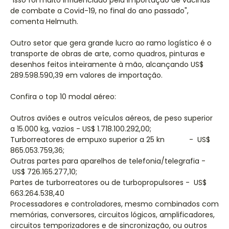
"Isso foi muito influenciado pela importação de vacinas
de combate a Covid-19, no final do ano passado",
comenta Helmuth.
Outro setor que gera grande lucro ao ramo logístico é o
transporte de obras de arte, como quadros, pinturas e
desenhos feitos inteiramente à mão, alcançando US$
289.598.590,39 em valores de importação.
Confira o top 10 modal aéreo:
Outros aviões e outros veículos aéreos, de peso superior
a 15.000 kg, vazios - US$ 1.718.100.292,00;
Turborreatores de empuxo superior a 25 kn - US$
865.053.759,36;
Outras partes para aparelhos de telefonia/telegrafia -
US$ 726.165.277,10;
Partes de turborreatores ou de turbopropulsores - US$
663.264.538,40
Processadores e controladores, mesmo combinados com
memórias, conversores, circuitos lógicos, amplificadores,
circuitos temporizadores e de sincronização, ou outros