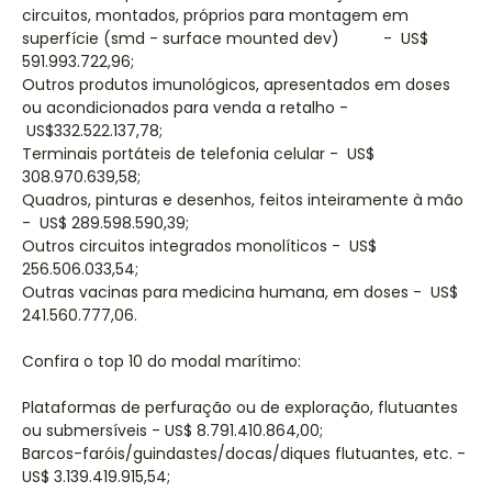
circuitos, montados, próprios para montagem em
superfície (smd - surface mounted dev) - US$
591.993.722,96;
Outros produtos imunológicos, apresentados em doses
ou acondicionados para venda a retalho -
US$332.522.137,78;
Terminais portáteis de telefonia celular - US$
308.970.639,58;
Quadros, pinturas e desenhos, feitos inteiramente à mão
- US$ 289.598.590,39;
Outros circuitos integrados monolíticos - US$
256.506.033,54;
Outras vacinas para medicina humana, em doses - US$
241.560.777,06.
Confira o top 10 do modal marítimo:
Plataformas de perfuração ou de exploração, flutuantes
ou submersíveis - US$ 8.791.410.864,00;
Barcos-faróis/guindastes/docas/diques flutuantes, etc. -
US$ 3.139.419.915,54;