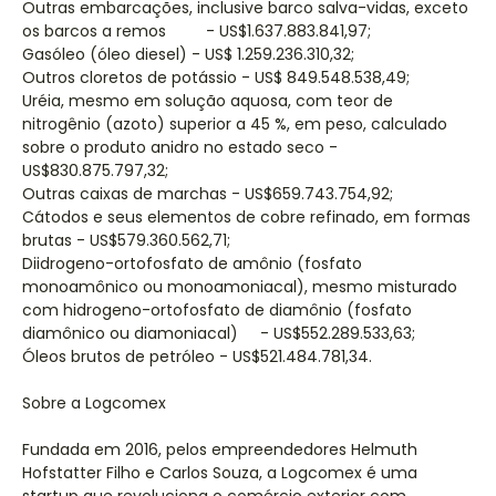
Outras embarcações, inclusive barco salva-vidas, exceto
os barcos a remos - US$1.637.883.841,97;
Gasóleo (óleo diesel) - US$ 1.259.236.310,32;
Outros cloretos de potássio - US$ 849.548.538,49;
Uréia, mesmo em solução aquosa, com teor de
nitrogênio (azoto) superior a 45 %, em peso, calculado
sobre o produto anidro no estado seco -
US$830.875.797,32;
Outras caixas de marchas - US$659.743.754,92;
Cátodos e seus elementos de cobre refinado, em formas
brutas - US$579.360.562,71;
Diidrogeno-ortofosfato de amônio (fosfato
monoamônico ou monoamoniacal), mesmo misturado
com hidrogeno-ortofosfato de diamônio (fosfato
diamônico ou diamoniacal) - US$552.289.533,63;
Óleos brutos de petróleo - US$521.484.781,34.
Sobre a Logcomex
Fundada em 2016, pelos empreendedores Helmuth
Hofstatter Filho e Carlos Souza, a Logcomex é uma