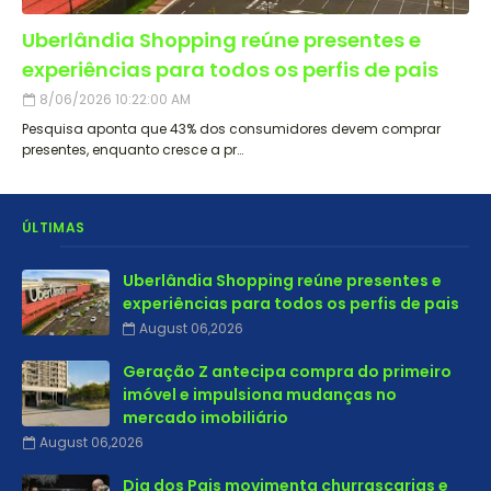
Uberlândia Shopping reúne presentes e
experiências para todos os perfis de pais
8/06/2026 10:22:00 AM
Pesquisa aponta que 43% dos consumidores devem comprar
presentes, enquanto cresce a pr…
ÚLTIMAS
Uberlândia Shopping reúne presentes e
experiências para todos os perfis de pais
August 06,2026
Geração Z antecipa compra do primeiro
imóvel e impulsiona mudanças no
mercado imobiliário
August 06,2026
Dia dos Pais movimenta churrascarias e