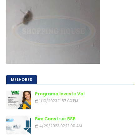
MELHORES
Programa Investe Val
1/10/2023 11:57:00 PM
Bim Construir BSB
4/29/2023 02:12:00 AM