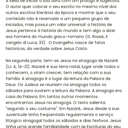
A idéia de iniciar a sua obra com um prólogo é sugestiva.
O autor quer colocar o seu escrito no mesmo nível dos
outros escritos literários da época e mostrar que o seu
conteúdo não é reservado a um pequeno grupo de
iniciados, mas possui um valor universal: a história de
Jesus pertence à história do mundo e tem algo a dizer
aos homens do mundo greco–romano (G. Rossé, Il
vangelo di Luca, 33). O Evangelho nasce de fatos
históricos, da verdade sobre Jesus Cristo.
Na segunda parte, tem-se Jesus na sinagoga de Nazaré
(Lc 4, 14-21). Nazaré é sua terra natal, lugar onde todos o
conhecem, o viram crescer, tem relação com a sua
família. A sinagoga é o lugar da leitura da Palavra de
Deus. Os Judeus se reuniam na sinagoga todos os
sábados para ouvirem a leitura da Palavra. A sinagoga era
casa da Palavra. Em tantos outros momentos
encontramos Jesus na sinagoga. O texto salienta:
"segundo o seu costume". Em Nazaré, Jesus desde a sua
Juventude tinha freqüentado regularmente o serviço
litúrgico sinagogal todos os sábados e dias festivos. Jesus
tinha uma grande familiaridade com as Escrituras do seu