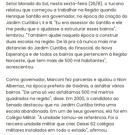
Setor Morada do Sol, nesta sexta-feira (26/8), o tucano
relatou que começou a trabalhar na Região quando
Henrique Santillo era governador, na época da criação do
Jardim Curitiba I, II e III. "Eu era assessor do Santillo e ele
me pediu que o ajudasse a estruturar esses bairros",
lembrou. "Também ajudei naquela época a construir
duas escolas na região. De lá pra cá nunca mais me
distanciei do Jardim Curitiba, do Finsocial, do Nova
Esperança e de todos os bairros que pertencem à Região
Noroeste, que tem mais de 500 mil habitantes",
acrescentou.
Como governador, Marconi fez parcerias e ajudou o Nion
Albernaz, na época prefeito de Goiânia, a asfaltar vários
bairros. "De uma só vez asfaltamos 500 mil metros
quadrados na região", disse. Em 2000, o candidato ao
Senado destacou que no Jardim Curitiba tinha uma
escola abandonada. Em um de seus governos, ela foi em
Colégio Militar. "A unidade tornou-se referência. Foi a
terceira unidade militar que criei. Deixei 62 colégios
militares instalados em todo o estado", afirmou.