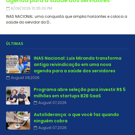
agenda para a saúde dos servidores
8/08/2026 10:35:00 PM
INAS NACIONAL: uma conquista que amplia horizontes e coloca a
saúde do servidor do D…
ÚLTIMAS
INAS Nacional: Luis Miranda transforma
antiga reivindicação em uma nova
agenda para a saúde dos servidores
August 08,2026
Programa abre seleção para investir R$ 5
milhões em startups B2B SaaS
August 07,2026
Autoliderança: o que você faz quando
ninguém cobra
August 07,2026