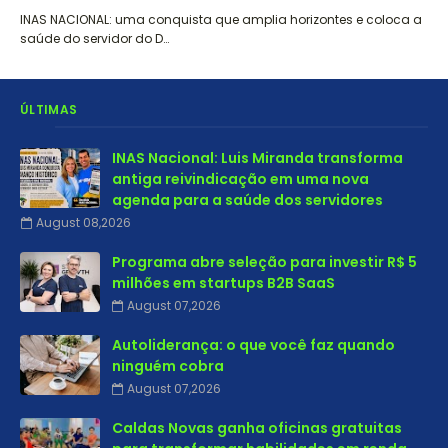
INAS NACIONAL: uma conquista que amplia horizontes e coloca a
saúde do servidor do D…
ÚLTIMAS
INAS Nacional: Luis Miranda transforma
antiga reivindicação em uma nova
agenda para a saúde dos servidores
August 08,2026
Programa abre seleção para investir R$ 5
milhões em startups B2B SaaS
August 07,2026
Autoliderança: o que você faz quando
ninguém cobra
August 07,2026
Caldas Novas ganha oficinas gratuitas