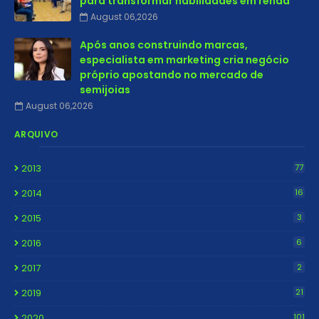
para transformar habilidades em renda
August 06,2026
Após anos construindo marcas,
especialista em marketing cria negócio
próprio apostando no mercado de
semijoias
August 06,2026
ARQUIVO
2013
77
2014
16
2015
3
2016
6
2017
2
2019
21
2020
101