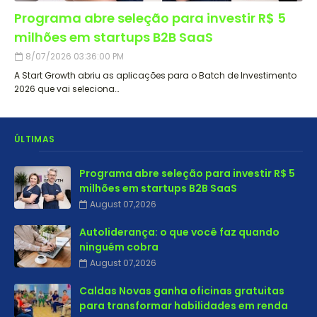
Programa abre seleção para investir R$ 5
milhões em startups B2B SaaS
8/07/2026 03:36:00 PM
A Start Growth abriu as aplicações para o Batch de Investimento
2026 que vai seleciona…
ÚLTIMAS
Programa abre seleção para investir R$ 5
milhões em startups B2B SaaS
August 07,2026
Autoliderança: o que você faz quando
ninguém cobra
August 07,2026
Caldas Novas ganha oficinas gratuitas
para transformar habilidades em renda