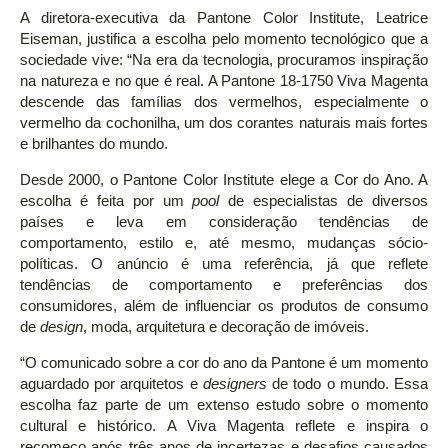
A diretora-executiva da Pantone Color Institute, Leatrice
Eiseman, justifica a escolha pelo momento tecnológico que a
sociedade vive: “Na era da tecnologia, procuramos inspiração
na natureza e no que é real. A Pantone 18-1750 Viva Magenta
descende das famílias dos vermelhos, especialmente o
vermelho da cochonilha, um dos corantes naturais mais fortes
e brilhantes do mundo.
Desde 2000, o Pantone Color Institute elege a Cor do Ano. A
escolha é feita por um
pool
de especialistas de diversos
países e leva em consideração tendências de
comportamento, estilo e, até mesmo, mudanças sócio-
políticas. O anúncio é uma referência, já que reflete
tendências de comportamento e preferências dos
consumidores, além de influenciar os produtos de consumo
de
design
, moda, arquitetura e decoração de imóveis.
“O comunicado sobre a cor do ano da Pantone é um momento
aguardado por arquitetos e
designers
de todo o mundo. Essa
escolha faz parte de um extenso estudo sobre o momento
cultural e histórico. A Viva Magenta reflete e inspira o
recomeço após três anos de incertezas e desafios causados