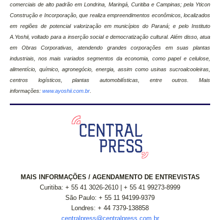
comerciais de alto padrão em Londrina, Maringá, Curitiba e Campinas; pela Yticon
Construção e Incorporação, que realiza empreendimentos econômicos, localizados
em regiões de potencial valorização em municípios do Paraná; e pelo Instituto
A.Yoshii, voltado para a inserção social e democratização cultural. Além disso, atua
em Obras Corporativas, atendendo grandes corporações em suas plantas
industriais, nos mais variados segmentos da economia, como papel e celulose,
alimentício, químico, agronegócio, energia, assim como usinas sucroalcooleiras,
centros logísticos, plantas automobilísticas, entre outros. Mais
informações:
www.ayoshii.com.br
.
MAIS INFORMAÇÕES / AGENDAMENTO DE ENTREVISTAS
Curitiba: + 55 41 3026-2610 | + 55 41 99273-8999
São Paulo: + 55 11 94199-9379
Londres: + 44 7379-138858
centralpress@centralpress.com.br