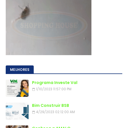
MELHORES
Programa Investe Val
1/10/2023 11:57:00 PM
Bim Construir BSB
4/29/2023 02:12:00 AM