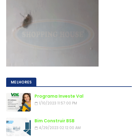
MELHORES
Programa Investe Val
1/10/2023 11:57:00 PM
Bim Construir BSB
4/29/2023 02:12:00 AM