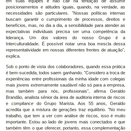
em suas equipes e não cair na tentação de assumir
posicionamentos e atitudes iguais, quando, na verdade, as
necessidades são particulares. "Nossas políticas internas
buscam garantir o cumprimento de processos, direitos e
benefícios, mas, no dia a dia, a sensibilidade para atender as
expectativas individuais precisa ser uma competência da
liderança. Um dos valores do nosso Grupo é a
Interculturalidade. É possível notar uma boa mescla dessa
representatividade em nossas diferentes frentes de atuação",
explica.
Sob o ponto de vista dos colaboradores, quando essa prática
é bem-sucedida, todos saem ganhando. "Considero a troca de
experiências entre profissionais da minha idade com colegas
mais jovens extremamente saudável não só para a empresa,
mas também para nós, profissionais", afirma Geraldo
Brandão, analista sênior da área de auditoria interna de riscos
e
compliance
do Grupo Marista. Aos 55 anos, Geraldo
acredita que a mistura de gerações traz equilíbrio. "No meu
trabalho, que tem a ver com análise de riscos, isso é muito
importante. Estou ao lado de jovens mais conectados e que
também têm o que oferecer, portanto, essa complementação