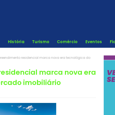
História
Turismo
Comércio
Eventos
Fi
reendimento residencial marca nova era tecnológica do
esidencial marca nova era
rcado imobiliário