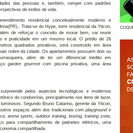
sidades das pessoas e, também, romper com padrões
rspectivas de estilos de vida.
eendimento residencial conceitualmente moderno e
ina(PR).. Trata-se do Hype, torre residencial da Yticon,
CLIQU
 além de reforçar o conceito de morar bem, vai reunir
nto e praticidade em um mesmo local. O prédio de 26
tros quadrados privativos, será construído em área
 mais nobre da cidade. Os apartamentos possuem dois ou
rrasqueira, além de ter um diferencial inédito em
paço
garden gourmet
com piscina privativa, uma área
surpreende pelos aspectos tecnológicos e modernos
tônico do condomínio, principalmente nos itens de lazer,
s luminosos. Segundo Bruno Catarino, gerente da Yticon,
outros espaços além dos tradicionais com
playground e
ce, arena sports, outdoor training, boxing, training zone,
o para compartilhamento de patinetes elétricos, uma
conomia compartilhada.