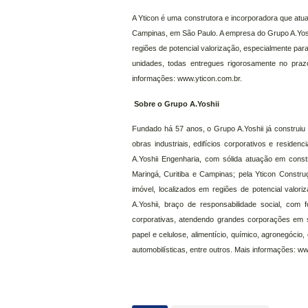
A Yticon é uma construtora e incorporadora que at
Campinas, em São Paulo. A empresa do Grupo A.Yosh
regiões de potencial valorização, especialmente para
unidades, todas entregues rigorosamente no pra
informações: www.yticon.com.br.
Sobre o Grupo A.Yoshii
Fundado há 57 anos, o Grupo A.Yoshii já construiu
obras industriais, edifícios corporativos e residen
A.Yoshii Engenharia, com sólida atuação em constr
Maringá, Curitiba e Campinas; pela Yticon Constru
imóvel, localizados em regiões de potencial valori
A.Yoshii, braço de responsabilidade social, com
corporativas, atendendo grandes corporações em 
papel e celulose, alimentício, químico, agronegócio,
automobilísticas, entre outros. Mais informações: w