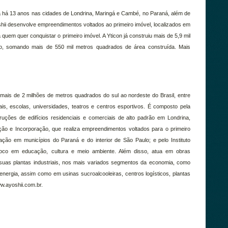
ua há 13 anos nas cidades de Londrina, Maringá e Cambé, no Paraná, além de
ii desenvolve empreendimentos voltados ao primeiro imóvel, localizados em
 quem quer conquistar o primeiro imóvel. A Yticon já construiu mais de 5,9 mil
zo, somando mais de 550 mil metros quadrados de área construída. Mais
 mais de 2 milhões de metros quadrados do sul ao nordeste do Brasil, entre
ciais, escolas, universidades, teatros e centros esportivos. É composto pela
uções de edifícios residenciais e comerciais de alto padrão em Londrina,
ção e Incorporação, que realiza empreendimentos voltados para o primeiro
zação em municípios do Paraná e do interior de São Paulo; e pelo Instituto
 foco em educação, cultura e meio ambiente. Além disso, atua em obras
suas plantas industriais, nos mais variados segmentos da economia, como
 energia, assim como em usinas sucroalcooleiras, centros logísticos, plantas
ww.ayoshii.com.br.