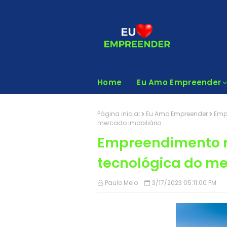
Home
Eu Amo Empreender
Página inicial
Eu Amo Empreender
Emp
mercado imobiliário
Empreendimento r
tecnológica do me
Paulo Melo
3/17/2023 05:11:00 PM