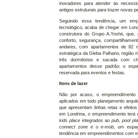
inovadores para atender às neces
antigos estruturais para trazer novas pe
Seguindo essa tendência, um empr
tecnológico, acaba de chegar em Londr
construtora do Grupo A.Yoshii, que,
conforto, segurança, compartilhame
andares, com apartamentos de 82 me
estratégica da Gleba Palhano, região
três dormitórios e sacada com chu
apartamentos desse padrão: o es
reservada para eventos e festas.
Itens de lazer
Não por acaso, o empreendimento 
aplicados em todo planejamento arquite
que apresentam linhas retas e efeito
em Londrina, o empreendimento terá 
kids place
integrados ao
pub, pool pla
connect zone e o e-mob
, um espaç
tendência em empreendimentos com e