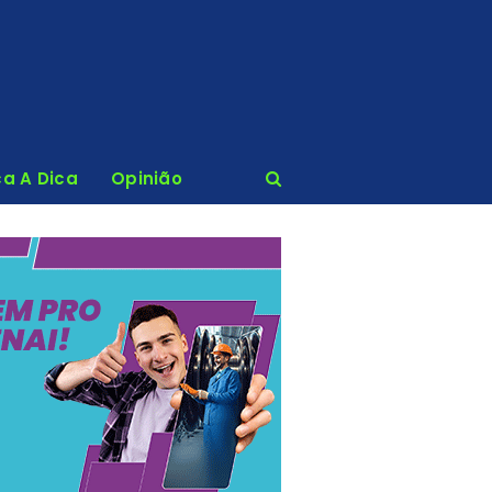
ca A Dica
Opinião