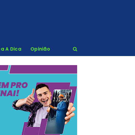
ca A Dica
Opinião