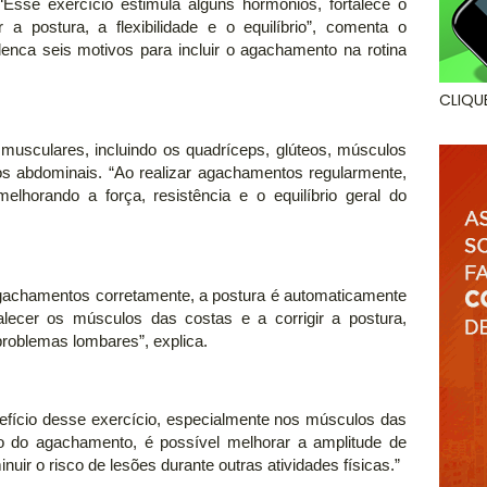
“Esse exercício estimula alguns hormônios, fortalece o
 a postura, a flexibilidade e o equilíbrio”, comenta o
elenca seis motivos para incluir o agachamento na rotina
CLIQU
 musculares, incluindo os quadríceps, glúteos, músculos
los abdominais. “Ao realizar agachamentos regularmente,
elhorando a força, resistência e o equilíbrio geral do
 agachamentos corretamente, a postura é automaticamente
alecer os músculos das costas e a corrigir a postura,
problemas lombares”, explica.
nefício desse exercício, especialmente nos músculos das
do do agachamento, é possível melhorar a amplitude de
ir o risco de lesões durante outras atividades físicas.”