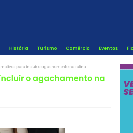
História
Turismo
Comércio
Eventos
Fi
 motivos para incluir o agachamento na rotina
 incluir o agachamento na