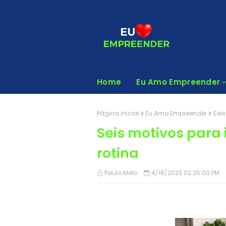
Home
Eu Amo Empreender
Página inicial
Eu Amo Empreender
Seis
Seis motivos para
rotina
Paulo Melo
4/18/2023 02:25:00 PM