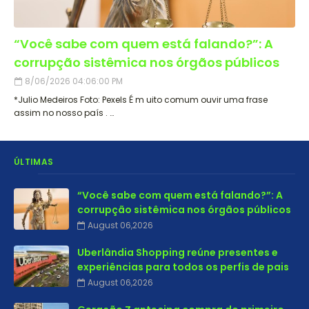
“Você sabe com quem está falando?”: A
corrupção sistêmica nos órgãos públicos
8/06/2026 04:06:00 PM
*Julio Medeiros Foto: Pexels É m uito comum ouvir uma frase
assim no nosso país . …
ÚLTIMAS
“Você sabe com quem está falando?”: A
corrupção sistêmica nos órgãos públicos
August 06,2026
Uberlândia Shopping reúne presentes e
experiências para todos os perfis de pais
August 06,2026