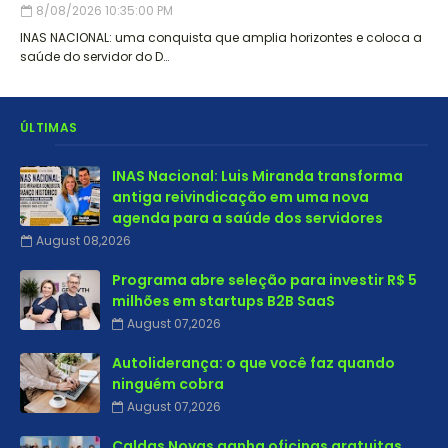
8/08/2026 10:35:00 PM
INAS NACIONAL: uma conquista que amplia horizontes e coloca a
saúde do servidor do D…
ÚLTIMAS
INAS Nacional: Luis Miranda transforma
antiga reivindicação em uma nova
agenda para a saúde dos servidores
August 08,2026
Programa abre seleção para investir R$ 5
milhões em startups B2B SaaS
August 07,2026
Autoliderança: o que você faz quando
ninguém cobra
August 07,2026
Caldas Novas ganha oficinas gratuitas