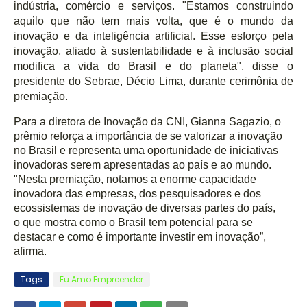
indú
stria, com
é
rcio e servi
ços. "Estamos construindo
aquilo que não tem mais volta, que
é
o mundo da
inovação e da inteligência artificial. Esse esforço pela
inovação, aliado à sustentabilidade e à
inclus
ão social
modifica a vida do Brasil e do planeta", disse o
presidente do Sebrae, D
é
cio Lima, durante cerimônia de
premiaçã
o.
Para a diretora de Inovaçã
o da CNI, Gianna Sagazio, o
pr
êmio reforça a importância de se valorizar a inovação
no Brasil e representa uma oportunidade de iniciativas
inovadoras serem apresentadas ao país e ao mundo.
"Nesta premiação, notamos a enorme capacidade
inovadora das empresas, dos pesquisadores e dos
ecossistemas de inovação de diversas partes do país,
o
que mostra
como o Brasil tem potencial para se
destacar e como
é
importante investir em inovação”,
afirma.
Tags
Eu Amo Empreender