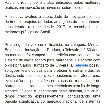
Paulo
,
e reuniu 56 finalistas indicados pelas melhores
práticas em inovação em diversos setores econômicos.
A iniciativa avaliou a capacidade de inovação de mais
de
três
mil projetos de todas as regiões do paí
s, n
úmero
considerado recorde desde 2017, e reconheceu as
melhores práticas do Brasil.
Pela segunda vez como finalista, na categoria M
é
dias
Empresas - Inovação de Produto, a Televale, há 30 anos
no mercado, foi campeã
nesta edi
ção com seu exclusivo
sistema de alerta sonoro para barragens. De acordo com
o diretor Carlos Humberto de Oliveira, a
Televale
possui
soluçõ
es tecnol
ó
gicas para proteger e salvar vidas, se
destacando por desenvolver sistemas de alerta para
evacuação de populações em casos de rompimento de
barragens, utilizando sirenes eletrônicas sem fio de longo
alcance. "Desde o lançamento deste sistema, em 2019,
temos crescido expressivamente, conquistando uma
parcela significativa do mercado nacional de sistemas