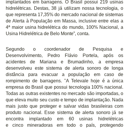
implantados em barragens. O Brasil possui 219 usinas
hidrel
é
tricas
. Destas
, 38 já utilizam nossa tecnologia, o
que representa 17,35% do mercado nacional de sistemas
de Alerta à
Popula
ção em Massa, inclusive entre elas a
4ª maior usina hidrel
é
trica do mundo, 100% Nacional, a
Usina Hidrel
é
trica de Belo Monte”
, conta.
Segundo o coordenador de Pesquisa e
Desenvolvimento, Pedro Flávio Portela, ap
ó
s os
acidentes de Mariana e Brumadinho, a empresa
desenvolveu este sistema de alerta sonoro de longa
distâ
ncia para evacuar a popula
ção em caso de
rompimento de barragens. "A Televale hoje
é
a única
empresa do Brasil que possui tecnologia 100% nacional.
Todas as outras existentes no mercado são importadas, o
que eleva muito seu custo e tempo de implantação. Nada
mais justo que proteger e salvar vidas brasileiras com
produto nacional. Esse sistema de alerta sonoro já se
encontra implantado em 60 usinas hidrel
é
tricas
e
cinco
mineradoras em todo o país, protegendo