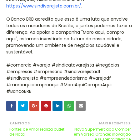
https://www.sindivarejista.com.br/
.
O Banco BRB acredita que essa é uma luta que envolve
todos os moradores de Brasília, e juntos podemos fazer a
diferença. Ao apoiar a campanha "Moro aqui, compro
aqui", estamos investindo no futuro de nossa cidade,
promovendo um ambiente de negócios saudável e
sustentável.
#comercio #varejo #sindicatovarejista #negócios
#empresas #empresario #sindivarejistadf
#sindivarejista #empreendedorismo #varejodf
#moroaquicomproaqui #MoroAquiComproAqui
#BancoBRB
ANTIGOS
MAIS RECENTES
Pontes de Amor realiza outlet
Novo Supermercado Comper
de Natal
em Várzea Grande: inovação
e sustentabilidade