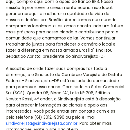
aqui, compro aqui' com o apoio do Banco BRB. Nossa
missão é promover o crescimento econômico local,
gerar empregos e melhorar a qualidade de vida de
nossos cidadãos em Brasília. Acreditamos que quando
compramos localmente, estamos construindo um futuro
mais próspero para nossa cidade e contribuindo para a
comunidade que chamamos de lar. Vamos continuar
trabalhando juntos para fortalecer o comércio local e
fazer a diferença em nossa amada Brasília" finalizou
Sebastião Abritta, presidente do Sindivarejista-DF
A escolha de onde fazer suas compras faz toda a
diferença, e o Sindicato do Comércio Varejista do Distrito
Federal - Sindivarejista-DF está ao lado da comunidade
para promover essa causa. Com sede no Setor Comercial
Sul (SCS), Quadra 06, Bloco "A", Lote N° 206, Edifício
Newton Rossi, 4º andar, o Sindivarejista está à disposição
para oferecer informações adicionais e apoio aos
interessados. Você pode entrar em contato com eles
pelo telefone (61) 3012-9090 ou pelo e-mail
sindivarejista@sindivarejista.com.br
. Para obter mais
informações, visite o site oficial em