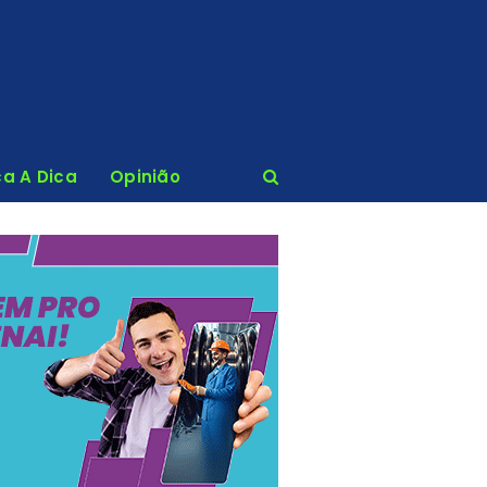
ca A Dica
Opinião