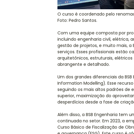
O curso é coordenado pelo renomado
Foto: Pedro Santos.
Com uma equipe composta por profis
incluindo engenharia civil, elétrica,
gestão de projetos, e muito mais,
serviços. Esses profissionais estão 
arquitetônicos, estruturais, elétrico
abrangente e detalhado.
Um dos grandes diferenciais da BSB E
Information Modelling). Esse recurs
seguindo os mais altos padrões de 
superior, maximização do aproveita
desperdícios desde a fase de criaçã
Além disso, a BSB Engenharia tem
continuada no setor. Em 2023, a em
Curso Básico de Fiscalização de Obr
e governança (ESG). Este curso é of