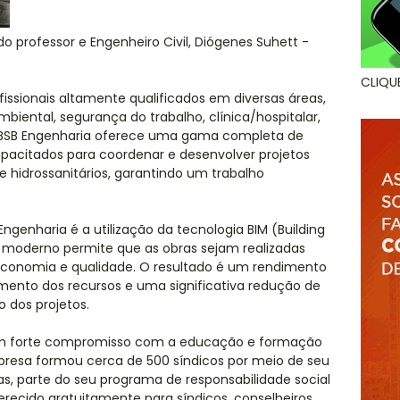
 professor e Engenheiro Civil, Diógenes Suhett -
CLIQU
sionais altamente qualificados em diversas áreas,
 ambiental, segurança do trabalho, clínica/hospitalar,
 a BSB Engenharia oferece uma gama completa de
capacitados para coordenar e desenvolver projetos
s e hidrossanitários, garantindo um trabalho
ngenharia é a utilização da tecnologia BIM (Building
o moderno permite que as obras sejam realizadas
economia e qualidade. O resultado é um rendimento
mento dos recursos e uma significativa redução de
o dos projetos.
 um forte compromisso com a educação e formação
presa formou cerca de 500 síndicos por meio de seu
as, parte do seu programa de responsabilidade social
erecido gratuitamente para síndicos, conselheiros