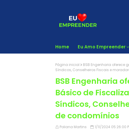
Home
Eu Amo Empreender
Página inicial
BSB Engenharia oferece g
Síndicos, Conselheiros Fiscais e morado
BSB Engenharia of
Básico de Fiscali
Síndicos, Conselhe
de condomínios
Poliana Martins
1/11/2024 05:26:00 