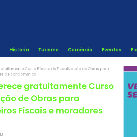
História
Turismo
Comércio
Eventos
Fi
ratuitamente Curso Básico de Fiscalização de Obras para
res de condomínios
erece gratuitamente Curso
zação de Obras para
iros Fiscais e moradores
PM