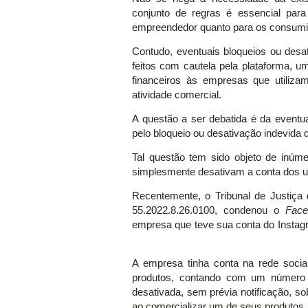
conjunto de regras é essencial par
empreendedor quanto para os consumi
Contudo, eventuais bloqueios ou des
feitos com cautela pela plataforma, 
financeiros às empresas que utiliza
atividade comercial.
A questão a ser debatida é da eventu
pelo bloqueio ou desativação indevida d
Tal questão tem sido objeto de inú
simplesmente desativam a conta dos us
Recentemente, o Tribunal de Justiça
55.2022.8.26.0100, condenou o
Face
empresa que teve sua conta do Instag
A empresa tinha conta na rede social
produtos, contando com um número e
desativada, sem prévia notificação, sob
ao comercializar um de seus produtos.