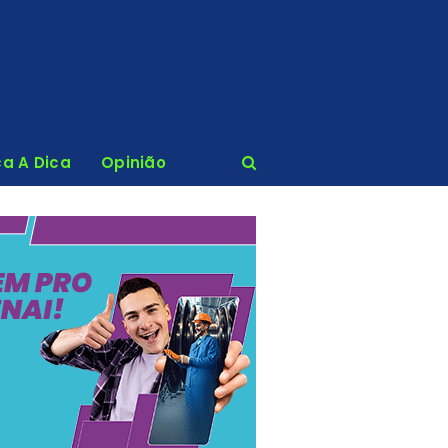
ca A Dica
Opinião