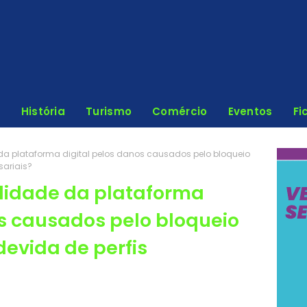
História
Turismo
Comércio
Eventos
Fi
da plataforma digital pelos danos causados pelo bloqueio
sariais?
lidade da plataforma
os causados pelo bloqueio
devida de perfis