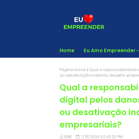
Home
Eu Amo Empreender
Página inicial
Qual a responsabilidade 
ou desativação indevida de perfis empre
Qual a responsabi
digital pelos dan
ou desativação in
empresariais?
IEME
7/15/2024 02:43:00 PM