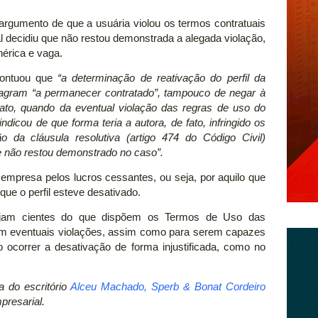
 argumento de que a usuária violou os termos contratuais
al decidiu que não restou demonstrada a alegada violação,
érica e vaga.
pontuou que
“a determinação de reativação do perfil da
stagram “a permanecer contratado”, tampouco de negar à
trato, quando da eventual violação das regras de uso do
ndicou de que forma teria a autora, de fato, infringido os
 da cláusula resolutiva (artigo 474 do Código Civil)
ue não restou demonstrado no caso”.
a empresa pelos lucros cessantes, ou seja, por aquilo que
que o perfil esteve desativado.
ejam cientes do que dispõem os Termos de Uso das
arem eventuais violações, assim como para serem capazes
ocorrer a desativação de forma injustificada, como no
 do escritório
Alceu Machado, Sperb & Bonat Cordeiro
presarial.