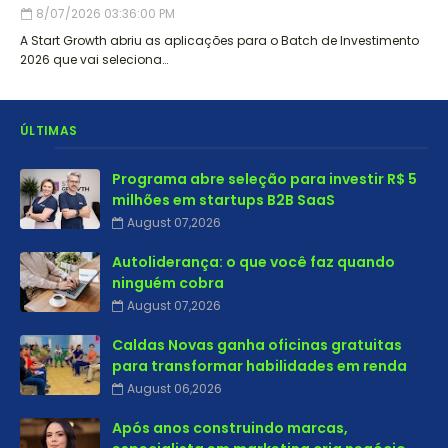
8/07/2026 03:36:00 PM
A Start Growth abriu as aplicações para o Batch de Investimento
2026 que vai seleciona…
ÚLTIMAS
Programa abre seleção para investir R$ 5
milhões em startups B2B SaaS
August 07,2026
Autoliderança: o que você faz quando
ninguém cobra
August 07,2026
Caldas Novas ganha oficinas gratuitas
para transformar habilidades em renda
August 06,2026
Após anos construindo marcas,