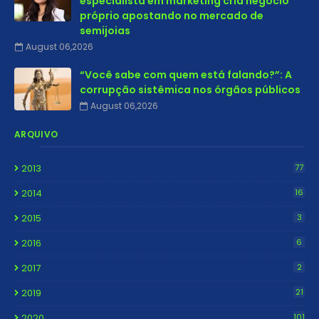
especialista em marketing cria negócio
próprio apostando no mercado de
semijoias
August 06,2026
“Você sabe com quem está falando?”: A
corrupção sistêmica nos órgãos públicos
August 06,2026
ARQUIVO
2013
77
2014
16
2015
3
2016
6
2017
2
2019
21
2020
101