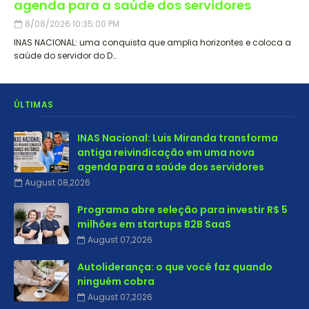
agenda para a saúde dos servidores
8/08/2026 10:35:00 PM
INAS NACIONAL: uma conquista que amplia horizontes e coloca a
saúde do servidor do D…
ÚLTIMAS
INAS Nacional: Luis Miranda transforma
antiga reivindicação em uma nova
agenda para a saúde dos servidores
August 08,2026
Programa abre seleção para investir R$ 5
milhões em startups B2B SaaS
August 07,2026
Autoliderança: o que você faz quando
ninguém cobra
August 07,2026