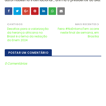
automobilismo internacional", afirma o presidente do BRB.
ANTIGOS
MAIS RECENTES
Desafios para a valorização
Feira #NoEntornoTem ocorre
da herança africana no
neste final de semana, em
Brasil é o tema da redação
Brasília
do Enem 2024
POSTAR UM COMENTÁRIO
0 Comentários