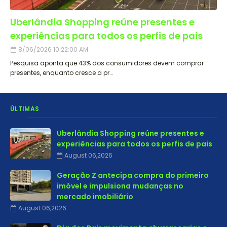
Uberlândia Shopping reúne presentes e
experiências para todos os perfis de pais
8/06/2026 10:22:00 AM
Pesquisa aponta que 43% dos consumidores devem comprar
presentes, enquanto cresce a pr…
ÚLTIMAS
Uberlândia Shopping reúne presentes e
experiências para todos os perfis de pais
August 06,2026
Geração Z antecipa compra do primeiro
imóvel e impulsiona mudanças no
mercado imobiliário
August 06,2026