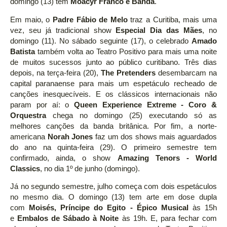
domingo (13) tem
Moacyr Franco e Banda
.
Em maio, o
Padre Fábio de Melo
traz a Curitiba, mais uma
vez, seu já tradicional show
Especial Dia das Mães
, no
domingo (11). No sábado seguinte (17), o celebrado
Amado
Batista
também volta ao Teatro Positivo para mais uma noite
de muitos sucessos junto ao público curitibano. Três dias
depois, na terça-feira (20),
The Pretenders
desembarcam na
capital paranaense para mais um espetáculo recheado de
canções inesquecíveis. E os clássicos internacionais não
param por aí: o
Queen Experience Extreme - Coro &
Orquestra
chega no domingo (25) executando só as
melhores canções da banda britânica. Por fim, a norte-
americana
Norah Jones
faz um dos shows mais aguardados
do ano na quinta-feira (29). O primeiro semestre tem
confirmado, ainda, o show
Amazing Tenors - World
Classics
, no dia 1º de junho (domingo).
Já no segundo semestre, julho começa com dois espetáculos
no mesmo dia. O domingo (13) tem arte em dose dupla
com
Moisés,
Príncipe do Egito - Épico Musical
às 15h
e
Embalos de Sábado à Noite
às 19h. E, para fechar com