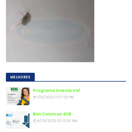
MELHORES
Programa Investe Val
1/10/2023 11:57:00 PM
Bim Construir BSB
4/29/2023 02:12:00 AM