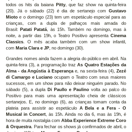
todos os hits da baiana
Pitty
, que faz show na quinta-feira
(20). Já o sábado (22) é dia de sertanejo com
Gustavo
Mioto
e o domingo (23) tem um espetáculo especial para as
crianças, com a dupla de palhaços mais amada do
Brasil:
Patati Patatá
, às 15h. Também no domingo, mas à
noite, a partir das 19h, o Teatro Positivo apresenta
Cinema
Classics
. O mês acaba também com um show infantil,
com
Maria Clara e JP
, no domingo (30).
Grandes nomes ainda fazem a alegria do público em abril. Na
quinta-feira (3), a programação traz
As Quatro Estações da
Alma - da Angústia à Esperança
e, na sexta-feira (4),
Zezé
di Camargo e Luciano
ocupam o Teatro com seus maiores
sucessos, em um show para não deixar ninguém parado. No
sábado (5), a dupla
Di Paullo e Paulino
volta ao palco do
Positivo para mais uma apresentação cheia de clássicos
sertanejos. E, no domingo (6), as crianças tomam conta da
plateia para assistir ao espetáculo
A Bela e a Fera - O
Musical in Concert
, às 15h. Ainda no dia 6, mas às 19h, é
hora de muita nostalgia com
Abba Experience Extreme Coro
& Orquestra
. Para fechar os shows já confirmados de abril, o