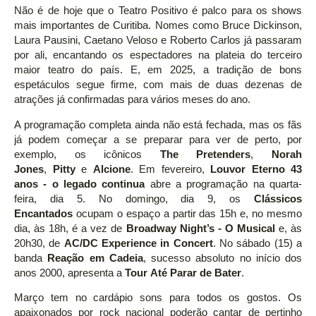
Não é de hoje que o Teatro Positivo é palco para os shows
mais importantes de Curitiba. Nomes como Bruce Dickinson,
Laura Pausini, Caetano Veloso e Roberto Carlos já passaram
por ali, encantando os espectadores na plateia do terceiro
maior teatro do país. E, em 2025, a tradição de bons
espetáculos segue firme, com mais de duas dezenas de
atrações já confirmadas para vários meses do ano.
A programação completa ainda não está fechada, mas os fãs
já podem começar a se preparar para ver de perto, por
exemplo, os icônicos
The Pretenders
,
Norah
Jones
,
Pitty
e
Alcione
. Em fevereiro,
Louvor Eterno 43
anos - o legado continua
abre a programação na quarta-
feira, dia 5. No domingo, dia 9, os
Clássicos
Encantados
ocupam o espaço a partir das 15h e, no mesmo
dia, às 18h, é a vez de
Broadway Night’s - O Musical
e, às
20h30, de
AC/DC Experience in Concert
. No sábado (15) a
banda
Reação em Cadeia
, sucesso absoluto no início dos
anos 2000, apresenta a
Tour
Até Parar de Bater
.
Março tem no cardápio sons para todos os gostos. Os
apaixonados por rock nacional poderão cantar de pertinho