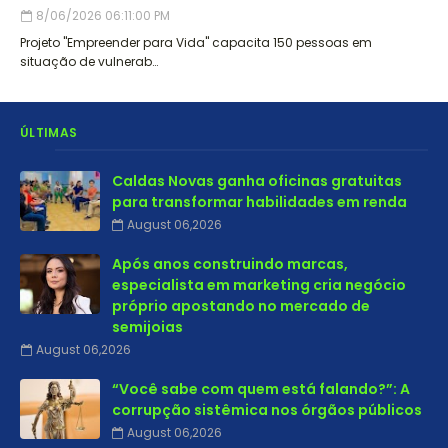
8/06/2026 06:11:00 PM
Projeto "Empreender para Vida" capacita 150 pessoas em
situação de vulnerab…
ÚLTIMAS
Caldas Novas ganha oficinas gratuitas
para transformar habilidades em renda
August 06,2026
Após anos construindo marcas,
especialista em marketing cria negócio
próprio apostando no mercado de
semijoias
August 06,2026
“Você sabe com quem está falando?”: A
corrupção sistêmica nos órgãos públicos
August 06,2026