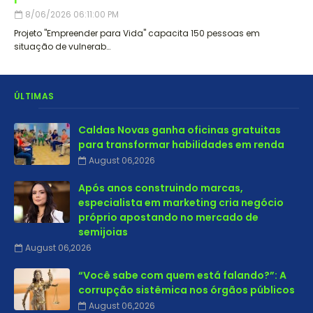
8/06/2026 06:11:00 PM
Projeto "Empreender para Vida" capacita 150 pessoas em
situação de vulnerab…
ÚLTIMAS
Caldas Novas ganha oficinas gratuitas
para transformar habilidades em renda
August 06,2026
Após anos construindo marcas,
especialista em marketing cria negócio
próprio apostando no mercado de
semijoias
August 06,2026
“Você sabe com quem está falando?”: A
corrupção sistêmica nos órgãos públicos
August 06,2026