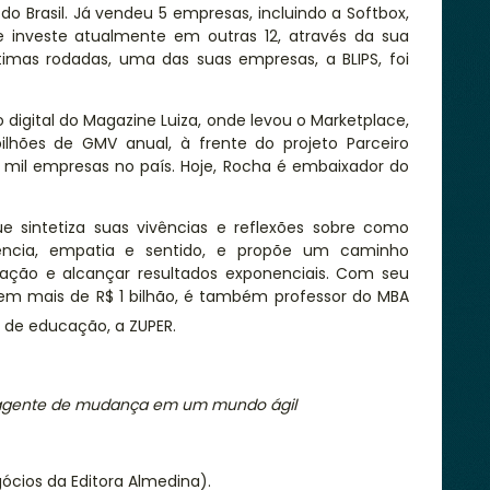
do Brasil.
J
á vendeu 5 empresas
, i
ncluindo a Softbox,
 investe atualmente em outras 12, através da sua
timas rodadas, uma das suas empresas, a BLIPS, foi
 digital do Magazine Luiza
,
onde levou
o Marketplace,
i
lhões
de GMV anual, à frente do projeto Parceiro
0 mil empresas no país. Hoje, Rocha é embaixador do
que
sintetiza suas vivências e reflexões sobre como
ncia, empatia e sentido
, e
propõe um caminho
mação e alcançar resultados exponenciais. Com seu
 em mais de R$
1
bilhão, é também professor do MBA
 de educação, a ZUPER.
 agente de mudança em um mundo ágil
gócios da Editora Almedina).