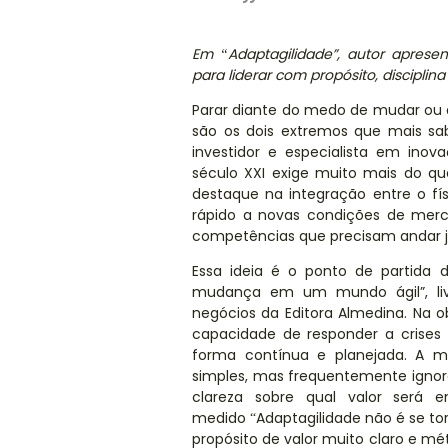
Em
Adaptagilidade”, autor apresen
“
para liderar com prop
ó
sito, discipli
Parar
diante do
medo de mudar ou a
são os dois extremos que mais sa
investidor e especialista em
inov
s
é
culo XXI exige muito mais do que
destaque na integração entre o fís
rápido a novas condições de mer
competências que precisam andar 
Essa ideia
é
o ponto de partida
mudança em um mundo ágil”, liv
neg
ó
cios da Editora Almedina. Na 
capacidade de responder a crises
forma contínua e planejada. A me
simples, mas frequentemente ignor
clareza sobre qual valor será 
medido
Adaptagilidade não
é
se to
“
prop
ó
sito de valor muito claro e m
é