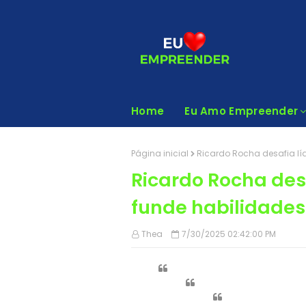
Home
Eu Amo Empreender
Página inicial
Ricardo Rocha desafia líd
Ricardo Rocha desa
funde habilidades
Thea
7/30/2025 02:42:00 PM