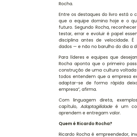
Rocha
.
Entre os destaques do livro está o
que a equipe domina hoje e o que
futuro. Segundo Rocha, reconhecer
testar, errar e evoluir
é
papel essenc
disciplina antes de velocidade. É
dados
—
e não no barulho do dia a di
Para l
íderes e equipes que desejam
Rocha aponta que o primeiro pas
construção de uma cultura voltada 
todos entendem que a empresa exis
adaptar-se de forma rápida deix
empresa”, afirma.
Com linguagem direta, exemplos 
capí
tulo,
Adaptagilidade
é um conv
aprendem e entregam valor.
Quem
é
Ricardo Rocha?
Ricardo Rocha é empreendedor, inve