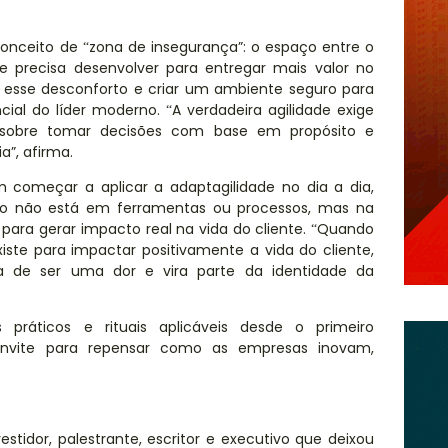
 conceito de
zona de insegurança”: o espaço entre o
“
 precisa desenvolver para entregar mais valor no
 esse desconforto e criar um ambiente seguro para
ial do lí
der moderno.
A verdadeira agilidade exige
“
sobre tomar decis
ões com base em prop
ó
sito e
a”, afirma.
 começar a aplicar a adaptagilidade no dia a dia,
so nã
o est
á em ferramentas ou processos, mas na
para gerar impacto real na vida do cliente.
Quando
“
te para impactar positivamente a vida do cliente,
a de ser uma dor e vira parte da identidade da
práticos e rituais aplicáveis desde o primeiro
ite para repensar como as empresas inovam,
stidor, palestrante, escritor e executivo que deixou