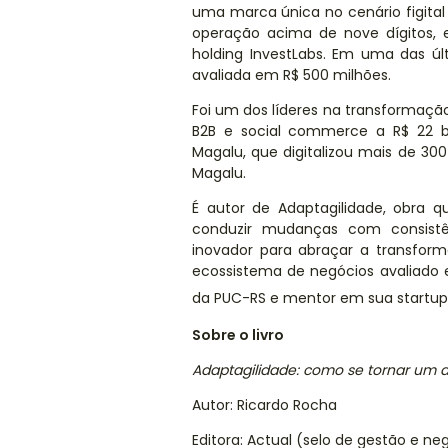
uma marca única no cenário figital 
operação
acima de nove dígitos
,
e
holding InvestLabs. Em uma das úl
avaliada em R$
500 milhões.
Foi u
m dos líderes na transformação
B2B e social commerce a R$
22
b
Magalu, que digitalizou mais de 30
Magalu.
É autor de Adaptagilidade, obra 
conduzir mudanças com consistê
inovador para abraçar a transfor
ecossistema de negócios avaliado
da PUC-RS e mentor em sua startup
Sobre o livro
Adaptagilidade: como se tornar um
Autor: Ricardo Rocha
Editora: Actual (selo de gestão e ne