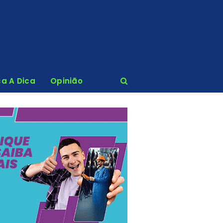
ca A Dica
Opinião