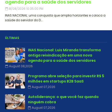
agenda para a saúde dos servidores
8/08/2026 10:35:00 PM
INAS NACIONAL: uma conquista que amplia horizontes e coloca a
saúde do servidor do D…
ÚLTIMAS
INAS Nacional: Luis Miranda transforma
antiga reivindicação em uma nova
agenda para a saúde dos servidores
August 08,2026
Programa abre seleção para investir R$ 5
milhões em startups B2B SaaS
August 07,2026
Autoliderança: o que você faz quando
ninguém cobra
August 07,2026