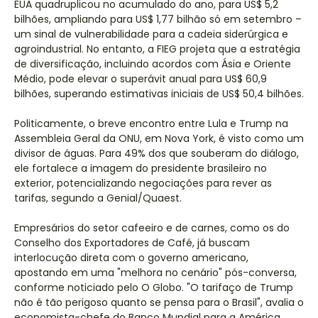
EUA quadruplicou no acumulado do ano, para US$ 5,2
bilhões, ampliando para US$ 1,77 bilhão só em setembro –
um sinal de vulnerabilidade para a cadeia siderúrgica e
agroindustrial. No entanto, a FIEG projeta que a estratégia
de diversificação, incluindo acordos com Ásia e Oriente
Médio, pode elevar o superávit anual para US$ 60,9
bilhões, superando estimativas iniciais de US$ 50,4 bilhões.
Politicamente, o breve encontro entre Lula e Trump na
Assembleia Geral da ONU, em Nova York, é visto como um
divisor de águas. Para 49% dos que souberam do diálogo,
ele fortalece a imagem do presidente brasileiro no
exterior, potencializando negociações para rever as
tarifas, segundo a Genial/Quaest.
Empresários do setor cafeeiro e de carnes, como os do
Conselho dos Exportadores de Café, já buscam
interlocução direta com o governo americano,
apostando em uma "melhora no cenário" pós-conversa,
conforme noticiado pelo O Globo. "O tarifaço de Trump
não é tão perigoso quanto se pensa para o Brasil", avalia o
economista-chefe do Banco Mundial para a América