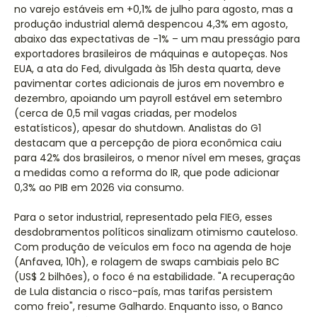
no varejo estáveis em +0,1% de julho para agosto, mas a
produção industrial alemã despencou 4,3% em agosto,
abaixo das expectativas de -1% – um mau presságio para
exportadores brasileiros de máquinas e autopeças. Nos
EUA, a ata do Fed, divulgada às 15h desta quarta, deve
pavimentar cortes adicionais de juros em novembro e
dezembro, apoiando um payroll estável em setembro
(cerca de 0,5 mil vagas criadas, per modelos
estatísticos), apesar do shutdown. Analistas do G1
destacam que a percepção de piora econômica caiu
para 42% dos brasileiros, o menor nível em meses, graças
a medidas como a reforma do IR, que pode adicionar
0,3% ao PIB em 2026 via consumo.
Para o setor industrial, representado pela FIEG, esses
desdobramentos políticos sinalizam otimismo cauteloso.
Com produção de veículos em foco na agenda de hoje
(Anfavea, 10h), e rolagem de swaps cambiais pelo BC
(US$ 2 bilhões), o foco é na estabilidade. "A recuperação
de Lula distancia o risco-país, mas tarifas persistem
como freio", resume Galhardo. Enquanto isso, o Banco