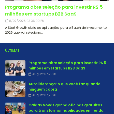
Programa abre seleção para investir R$ 5
milhões em startups B2B SaaS
8/07/2026 03:36:00 PM
A Start Growth abriu as aplicações para o Batch de Investimento
2026 que vai seleciona…
ÚLTIMAS
Programa abre seleção para investir R$ 5
milhões em startups B2B SaaS
August 07,2026
Autoliderança: o que você faz quando
ninguém cobra
August 07,2026
Caldas Novas ganha oficinas gratuitas
para transformar habilidades em renda