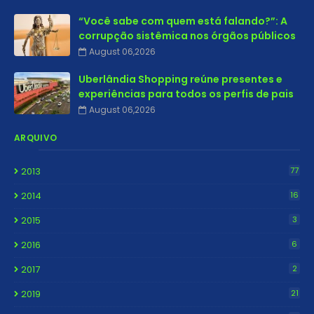
“Você sabe com quem está falando?”: A
corrupção sistêmica nos órgãos públicos
August 06,2026
Uberlândia Shopping reúne presentes e
experiências para todos os perfis de pais
August 06,2026
ARQUIVO
2013
77
2014
16
2015
3
2016
6
2017
2
2019
21