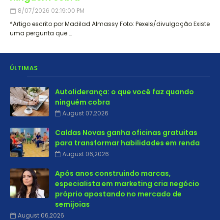
8/07/2026 02:19:00 PM
*Artigo escrito por Madilad Almassy Foto: Pexels/divulgação Existe
uma pergunta que …
ÚLTIMAS
Autoliderança: o que você faz quando
ninguém cobra
August 07,2026
Caldas Novas ganha oficinas gratuitas
para transformar habilidades em renda
August 06,2026
Após anos construindo marcas,
especialista em marketing cria negócio
próprio apostando no mercado de
semijoias
August 06,2026