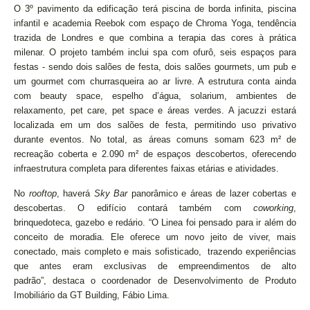
O 3º pavimento da edificação terá piscina de borda infinita, piscina
infantil e academia Reebok com espaço de Chroma Yoga, tendência
trazida de Londres e que combina a terapia das cores à prática
milenar. O projeto também inclui spa com ofurô, seis espaços para
festas - sendo dois salões de festa, dois salões gourmets, um pub e
um gourmet com churrasqueira ao ar livre. A estrutura conta ainda
com beauty space, espelho d’água, solarium, ambientes de
relaxamento, pet care, pet space e áreas verdes. A jacuzzi estará
localizada em um dos salões de festa, permitindo uso privativo
durante eventos. No total, as áreas comuns somam 623 m² de
recreação coberta e 2.090 m² de espaços descobertos, oferecendo
infraestrutura completa para diferentes faixas etárias e atividades.
No
rooftop
, haverá
Sky Bar
panorâmico e áreas de lazer cobertas e
descobertas. O edifício contará também com
coworking
,
brinquedoteca, gazebo e redário. “O Linea foi pensado para ir além do
conceito de moradia. Ele oferece um novo jeito de viver, mais
conectado, mais completo e mais sofisticado, trazendo experiências
que antes eram exclusivas de empreendimentos de alto
padrão”, destaca o coordenador de Desenvolvimento de Produto
Imobiliário da GT Building, Fábio Lima.