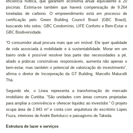
eficiência hídrica, que garantem economia anual equivalente a 20
piscinas. Estima-se também que haverá compensação de 9.264
toneladas de carbono. O empreendimento está em processo de
certificação pelo Green Building Council Brasil (GBC Brasil),
buscando três selos: GBC Condomínio, LIFE Conforto e Bem-Estar e
GBC Biodiversidade.
“O consumidor atual procura mais que um imóvel. Ele quer qualidade
de vida associada à mobilidade e à sustentabilidade. Morar em um
bairro onde é possível resolver boa parte das necessidades a pé,
aliado a práticas construtivas responsáveis, aumenta não apenas o
bem-estar, mas também o potencial de valorização do investimento”,
afirma o diretor de Incorporação da GT Building, Marcello Malucelli
Thá.
Segundo ele, o Linea representa a transformação do mercado
imobiliário de Curitiba. “São unidades com áreas comuns projetadas
para ampliar a convivência e oferecer liquidez ao investidor.” O projeto
ocupa área de 2.943 m² e conta com arquitetura do escritório Lopes
Fiuza, interiores de André Bertolucci e paisagismo de Takeda.
Estrutura de lazer e serviços