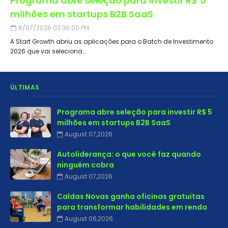
Programa abre seleção para investir R$ 5
milhões em startups B2B SaaS
8/07/2026 03:36:00 PM
A Start Growth abriu as aplicações para o Batch de Investimento
2026 que vai seleciona…
ÚLTIMAS
Programa abre seleção para investir R$ 5
milhões em startups B2B SaaS
August 07,2026
Autoliderança: o que você faz quando
ninguém cobra
August 07,2026
Caldas Novas ganha oficinas gratuitas
para transformar habilidades em renda
August 06,2026