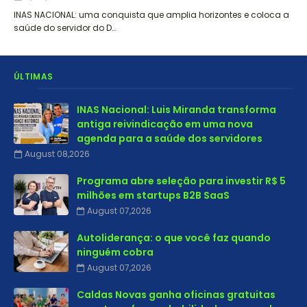
INAS NACIONAL: uma conquista que amplia horizontes e coloca a
saúde do servidor do D…
ÚLTIMAS
INAS Nacional: Luis Miranda transforma
antiga reivindicação em uma nova
agenda para a saúde dos servidores
August 08,2026
Programa abre seleção para investir R$ 5
milhões em startups B2B SaaS
August 07,2026
Autoliderança: o que você faz quando
ninguém cobra
August 07,2026
Caldas Novas ganha oficinas gratuitas