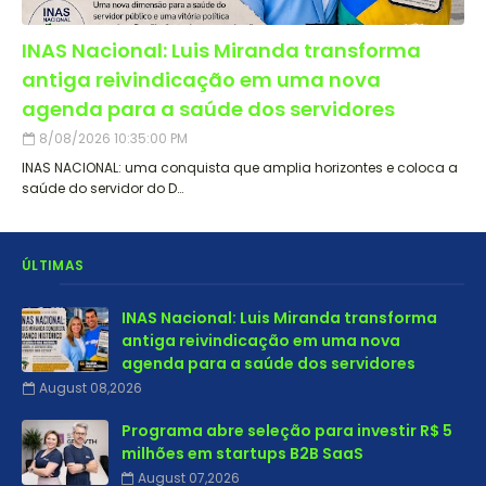
INAS Nacional: Luis Miranda transforma
antiga reivindicação em uma nova
agenda para a saúde dos servidores
8/08/2026 10:35:00 PM
INAS NACIONAL: uma conquista que amplia horizontes e coloca a
saúde do servidor do D…
ÚLTIMAS
INAS Nacional: Luis Miranda transforma
antiga reivindicação em uma nova
agenda para a saúde dos servidores
August 08,2026
Programa abre seleção para investir R$ 5
milhões em startups B2B SaaS
August 07,2026