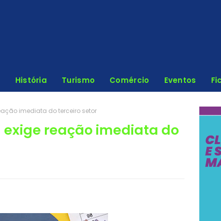
História
Turismo
Comércio
Eventos
Fi
eação imediata do terceiro setor
a exige reação imediata do