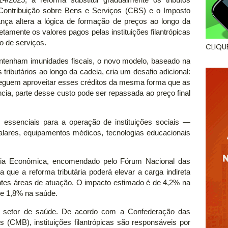
4/2025, a reforma substitui gradualmente os tributos
 Contribuição sobre Bens e Serviços (CBS) e o Imposto
nça altera a lógica de formação de preços ao longo da
etamente os valores pagos pelas instituições filantrópicas
o de serviços.
CLIQU
ntenham imunidades fiscais, o novo modelo, baseado na
ributários ao longo da cadeia, cria um desafio adicional:
eguem aproveitar esses créditos da mesma forma que as
ia, parte desse custo pode ser repassada ao preço final
s essenciais para a operação de instituições sociais —
lares, equipamentos médicos, tecnologias educacionais
ria Econômica, encomendado pelo Fórum Nacional das
nta que a reforma tributária poderá elevar a carga indireta
rentes áreas de atuação. O impacto estimado é de 4,2% na
 e 1,8% na saúde.
o setor de saúde. De acordo com a Confederação das
s (CMB), instituições filantrópicas são responsáveis por