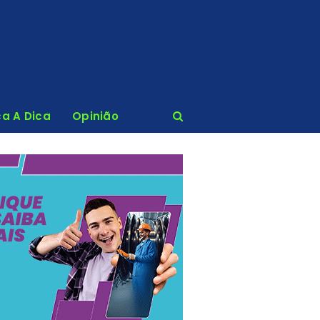
ca A Dica
Opinião