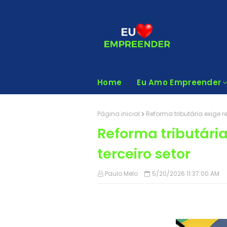
Home
Eu Amo Empreender
Página inicial
Reforma tributária exige r
Reforma tributári
terceiro setor
Paulo Melo
5/20/2026 11:37:00 AM