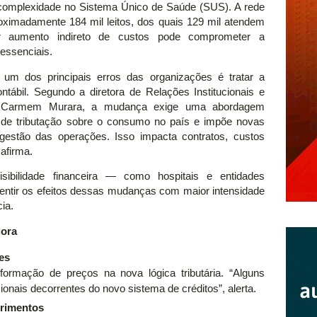
 complexidade no Sistema Único de Saúde (SUS). A rede
roximadamente 184 mil leitos, dos quais 129 mil atendem
r aumento indireto de custos pode comprometer a
 essenciais.
a, um dos principais erros das organizações é tratar a
ábil. Segundo a diretora de Relações Institucionais e
, Carmem Murara, a mudança exige uma abordagem
o de tributação sobre o consumo no país e impõe novas
e gestão das operações. Isso impacta contratos, custos
afirma.
sibilidade financeira — como hospitais e entidades
ntir os efeitos dessas mudanças com maior intensidade
ia.
gora
es
formação de preços na nova lógica tributária. “Alguns
onais decorrentes do novo sistema de créditos”, alerta.
primentos