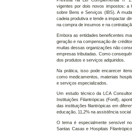
Prevista na Lei Complementar nº 21
vigentes por dois novos impostos: a
sobre Bens e Serviços (IBS). A muda
cadeia produtiva e tende a impactar dir
na compra de insumos e na contrataçã
Embora as entidades beneficentes ma
geração e na compensação de créditos t
muitas dessas organizações não cons
empresas tributadas. Como consequênc
dos produtos e serviços adquiridos.
Na prática, isso pode encarecer iten
como medicamentos, materiais hospita
e serviços especializados.
Um estudo técnico da LCA Consulto
Instituições Filantrópicas (Fonif), apo
das instituições filantrópicas em dife
educação, 11,2% na assistência social
O tema é especialmente sensível n
Santas Casas e Hospitais Filantrópico