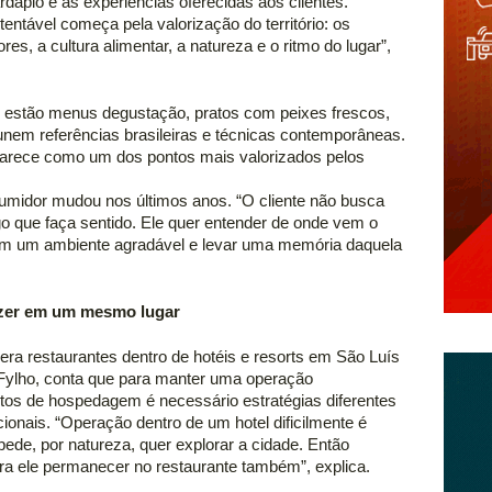
dápio e as experiências oferecidas aos clientes. 
ntável começa pela valorização do território: os 
es, a cultura alimentar, a natureza e o ritmo do lugar”, 
 estão menus degustação, pratos com peixes frescos, 
unem referências brasileiras e técnicas contemporâneas. 
rece como um dos pontos mais valorizados pelos 
midor mudou nos últimos anos. “O cliente não busca 
o que faça sentido. Ele quer entender de onde vem o 
 em um ambiente agradável e levar uma memória daquela 
lazer em um mesmo lugar  
ra restaurantes dentro de hotéis e resorts em São Luís 
a Fylho, conta que para manter uma operação 
os de hospedagem é necessário estratégias diferentes 
onais. “Operação dentro de um hotel dificilmente é 
de, por natureza, quer explorar a cidade. Então 
ra ele permanecer no restaurante também”, explica. 