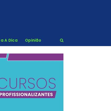
ca A Dica
Opinião