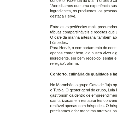
conceito “Fazenda ao Mar” norteia o car
“Acreditamos que uma experiência suste
ingredientes, os produtores, os pescador
destaca Hervé. 
Entre as experiências mais procuradas
tábuas compartilháveis e receitas que 
O café da manhã artesanal também apa
hóspedes. 
Para Hervé, o comportamento do consu
apenas comer bem, ele busca viver alg
ingrediente, ser bem recebido, sentar
refeição”, afirma. 
Conforto, culinária de qualidade e 
No Maranhão, o grupo Casa de Juja ope
e Tutóia. O gestor geral do grupo, Lul
gastronômica dentro de empreendiment
das utilizadas em restaurantes convenci
rentável apenas com hóspedes. O hóspe
precisamos criar maneiras atrativas pa