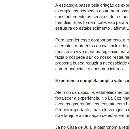
A estratégia passa pela criação de exper
exemplo, os hóspedes costumam passar 
constantemente os serviços do restaur
três dias. Elas tomam café, vão para a
estrutura do estabelecimento”, afirma L
Para atender esse comportamento, o re
diferentes momentos do dia, incluindo 
música ao vivo e pratos regionais mar
fazia o hóspede sair do nosso restauran
proposta busca reduzir a necessidade d
a permanência e o consumo interno.  
Experiência completa amplia valor p
Além do cardápio, os estabelecimento
fortalecer a experiência. No La Cozinha,
eventos gastronômicos, contato com hort
é muito importante, mas ele vem junto c
do vilarejo e a sensação de estar em u
Já no Casa de Juja, a gastronomia regio