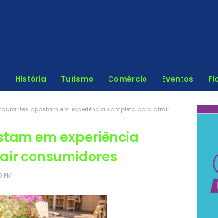
História
Turismo
Comércio
Eventos
Fi
taurantes apostam em experiência completa para atrair
stam em experiência
rair consumidores
0 PM