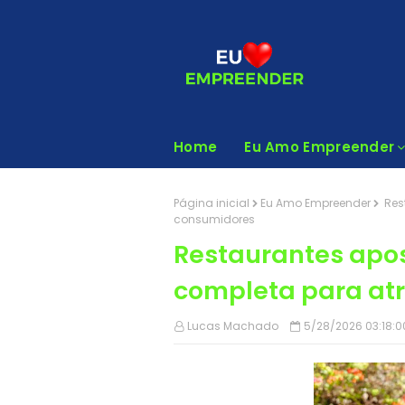
Home
Eu Amo Empreender
Página inicial
Eu Amo Empreender
Res
consumidores
Restaurantes apo
completa para at
Lucas Machado
5/28/2026 03:18:0