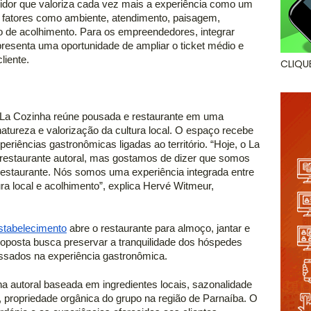
dor que valoriza cada vez mais a experiência como um 
 fatores como ambiente, atendimento, paisagem, 
de acolhimento. Para os empreendedores, integrar 
senta uma oportunidade de ampliar o ticket médio e 
iente. 
CLIQU
o La Cozinha reúne pousada e restaurante em uma 
tureza e valorização da cultura local. O espaço recebe 
eriências gastronômicas ligadas ao território. “Hoje, o La 
estaurante autoral, mas gostamos de dizer que somos 
taurante. Nós somos uma experiência integrada entre 
a local e acolhimento”, explica Hervé Witmeur, 
stabelecimento
 abre o restaurante para almoço, jantar e 
oposta busca preservar a tranquilidade dos hóspedes 
essados na experiência gastronômica.  
 autoral baseada em ingredientes locais, sazonalidade 
ropriedade orgânica do grupo na região de Parnaíba. O 