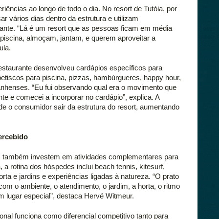
iências ao longo de todo o dia. No resort de Tutóia, por 
vários dias dentro da estrutura e utilizam 
ante. “Lá é um resort que as pessoas ficam em média 
 piscina, almoçam, jantam, e querem aproveitar a 
ula. 
staurante desenvolveu cardápios específicos para 
petiscos para piscina, pizzas, hambúrgueres, happy hour, 
anhenses. “Eu fui observando qual era o movimento que 
te e comecei a incorporar no cardápio”, explica. A 
e o consumidor sair da estrutura do resort, aumentando 
ercebido 
s também investem em atividades complementares para 
 a rotina dos hóspedes inclui beach tennis, kitesurf, 
a e jardins e experiências ligadas à natureza. “O prato 
om o ambiente, o atendimento, o jardim, a horta, o ritmo 
m lugar especial”, destaca Hervé Witmeur. 
nal funciona como diferencial competitivo tanto para 