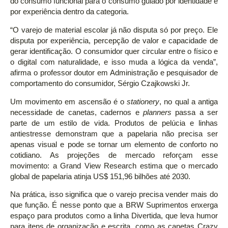
do consumo funcional para o consumo guiado por identidade e
por experiência dentro da categoria.
“O varejo de material escolar já não disputa só por preço. Ele
disputa por experiência, percepção de valor e capacidade de
gerar identificação. O consumidor quer circular entre o físico e
o digital com naturalidade, e isso muda a lógica da venda”,
afirma o professor doutor em Administração e pesquisador de
comportamento do consumidor, Sérgio Czajkowski Jr.
Um movimento em ascensão é o
stationery
, no qual a antiga
necessidade de canetas, cadernos e
planners
passa a ser
parte de um estilo de vida. Produtos de pelúcia e linhas
antiestresse demonstram que a papelaria não precisa ser
apenas visual e pode se tornar um elemento de conforto no
cotidiano. As projeções de mercado reforçam esse
movimento: a Grand View Research estima que o mercado
global de papelaria atinja US$ 151,96 bilhões até 2030.
Na prática, isso significa que o varejo precisa vender mais do
que função. É nesse ponto que a BRW Suprimentos enxerga
espaço para produtos como a linha Divertida, que leva humor
para itens de organização e escrita, como as canetas Crazy