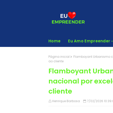
Home
Eu Amo Empreender
Página inicial
Flamboyant Urbanismo co
ao cliente
Flamboyant Urban
nacional por exce
cliente
Henrique Barbosa
7/02/2026 10:39