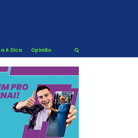
ca A Dica
Opinião