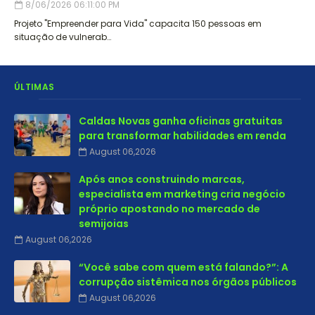
8/06/2026 06:11:00 PM
Projeto "Empreender para Vida" capacita 150 pessoas em
situação de vulnerab…
ÚLTIMAS
Caldas Novas ganha oficinas gratuitas
para transformar habilidades em renda
August 06,2026
Após anos construindo marcas,
especialista em marketing cria negócio
próprio apostando no mercado de
semijoias
August 06,2026
“Você sabe com quem está falando?”: A
corrupção sistêmica nos órgãos públicos
August 06,2026