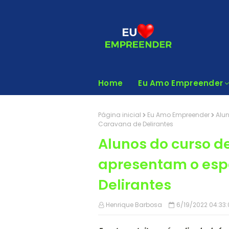
Home
Eu Amo Empreender
Página inicial
Eu Amo Empreender
Alun
Caravana de Delirantes
Alunos do curso de
apresentam o esp
Delirantes
Henrique Barbosa
6/19/2022 04:33: