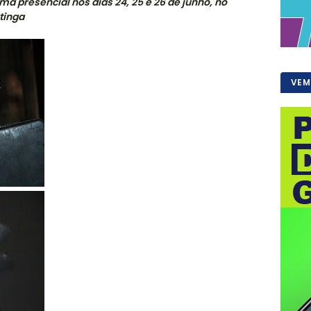
rma presencial nos dias 24, 25 e 26 de junho, no
tinga
VEM