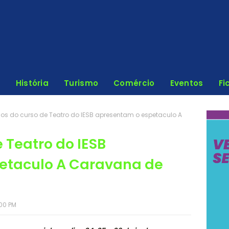
História
Turismo
Comércio
Eventos
Fi
os do curso de Teatro do IESB apresentam o espetaculo A
 Teatro do IESB
etaculo A Caravana de
00 PM