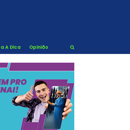
ca A Dica
Opinião