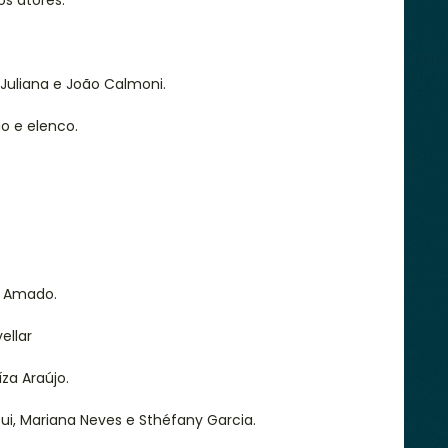
os atores.
 Juliana e João Calmoni.
o e elenco.
s Amado.
ellar
za Araújo.
ui, Mariana Neves e Sthéfany Garcia.