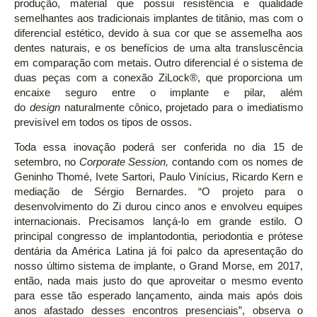
produção, material que possui resistência e qualidade
semelhantes aos tradicionais implantes de titânio, mas com o
diferencial estético, devido à sua cor que se assemelha aos
dentes naturais, e os benefícios de uma alta transluscência
em comparação com metais. Outro diferencial é o sistema de
duas peças com a conexão ZiLock®, que proporciona um
encaixe seguro entre o implante e pilar, além
do
design
naturalmente cônico, projetado para o imediatismo
previsível em todos os tipos de ossos.
Toda essa inovação poderá ser conferida no dia 15 de
setembro, no
Corporate Session,
contando com os nomes de
Geninho Thomé, Ivete Sartori, Paulo Vinícius, Ricardo Kern e
mediação de Sérgio Bernardes. “O projeto para o
desenvolvimento do Zi durou cinco anos e envolveu equipes
internacionais. Precisamos lançá-lo em grande estilo. O
principal congresso de implantodontia, periodontia e prótese
dentária da América Latina já foi palco da apresentação do
nosso último sistema de implante, o Grand Morse, em 2017,
então, nada mais justo do que aproveitar o mesmo evento
para esse tão esperado lançamento, ainda mais após dois
anos afastado desses encontros presenciais”, observa o