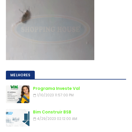
MELHORES
Programa Investe Val
1/10/2023 11:57:00 PM
Bim Construir BSB
4/29/2023 02:12:00 AM