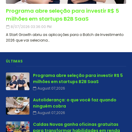
Programa abre seleção para investir R$ 5
milhões em startups B2B SaaS
8/07/2026 03:36:00 PM
A Start Growth abriu as aplicações para o Batch de Investimento
2026 que vai seleciona…
ÚLTIMAS
Programa abre seleção para investir R$ 5
milhões em startups B2B SaaS
August 07,2026
Autoliderança: o que você faz quando
ninguém cobra
August 07,2026
Caldas Novas ganha oficinas gratuitas
para transformar habilidades em renda