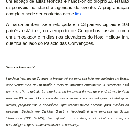
um espaço de aulas teóricas e hands-on do próprio Zi, estarão
disponíveis no stand e agendas do evento. A programação
completa pode ser conferida neste
link
.
A marca também será reforçada em 53 painéis digitais e 103
painéis estáticos, no aeroporto de Congonhas, assim como
em um
outdoor
e mídias nos elevadores do Hotel Holiday Inn,
que fica ao lado do Palácio das Convenções.
Sobre a Neodent®
Fundada há mais de 25 anos, a Neodent® é a empresa líder em implantes no Brasil,
onde vende mais de um milhão e meio de implantes anualmente. A Neodent® está
entre os três principais fornecedores de implantes do mundo e está disponível em
mais de 80 países. O sucesso da marca se deve a suas soluções odontológicas
diretas, progressivas e acessíveis, que trazem novos sorrisos para milhões de
pessoas. Sediada em Curitiba, Brasil, a Neodent®️ é uma empresa do Grupo
Straumann (SIX: STMN), líder global em substituição de dentes e soluções
odontológicas que restauram sorrisos e confiança.