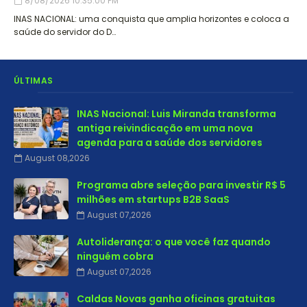
8/08/2026 10:35:00 PM
INAS NACIONAL: uma conquista que amplia horizontes e coloca a
saúde do servidor do D…
ÚLTIMAS
INAS Nacional: Luis Miranda transforma
antiga reivindicação em uma nova
agenda para a saúde dos servidores
August 08,2026
Programa abre seleção para investir R$ 5
milhões em startups B2B SaaS
August 07,2026
Autoliderança: o que você faz quando
ninguém cobra
August 07,2026
Caldas Novas ganha oficinas gratuitas