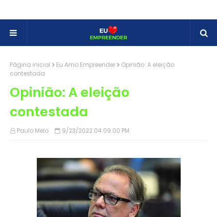
Página inicial
Eu Amo Empreender
Opinião: A eleição
contestada
Opinião: A eleição
contestada
Paulo Melo
9/23/2022 04:09:00 PM