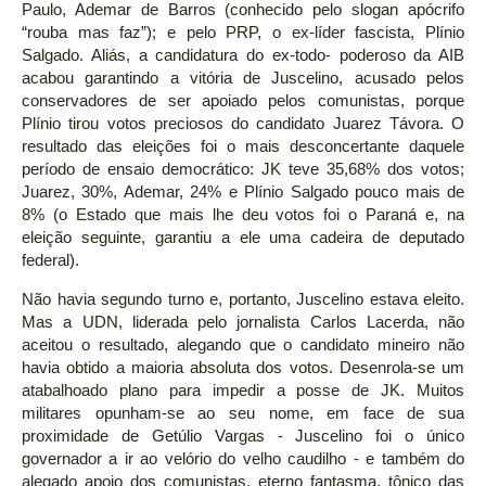
Paulo, Ademar de Barros (conhecido pelo slogan apócrifo
“rouba mas faz”); e pelo PRP, o ex-líder fascista, Plínio
Salgado. Aliás, a candidatura do ex-todo- poderoso da AIB
acabou garantindo a vitória de Juscelino, acusado pelos
conservadores de ser apoiado pelos comunistas, porque
Plínio tirou votos preciosos do candidato Juarez Távora. O
resultado das eleições foi o mais desconcertante daquele
período de ensaio democrático: JK teve 35,68% dos votos;
Juarez, 30%, Ademar, 24% e Plínio Salgado pouco mais de
8% (o Estado que mais lhe deu votos foi o Paraná e, na
eleição seguinte, garantiu a ele uma cadeira de deputado
federal).
Não havia segundo turno e, portanto, Juscelino estava eleito.
Mas a UDN, liderada pelo jornalista Carlos Lacerda, não
aceitou o resultado, alegando que o candidato mineiro não
havia obtido a maioria absoluta dos votos. Desenrola-se um
atabalhoado plano para impedir a posse de JK. Muitos
militares opunham-se ao seu nome, em face de sua
proximidade de Getúlio Vargas - Juscelino foi o único
governador a ir ao velório do velho caudilho - e também do
alegado apoio dos comunistas, eterno fantasma, tônico das