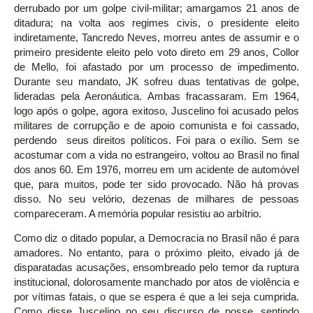
derrubado por um golpe civil-militar; amargamos 21 anos de
ditadura; na volta aos regimes civis, o presidente eleito
indiretamente, Tancredo Neves, morreu antes de assumir e o
primeiro presidente eleito pelo voto direto em 29 anos, Collor
de Mello, foi afastado por um processo de impedimento.
Durante seu mandato, JK sofreu duas tentativas de golpe,
lideradas pela Aeronáutica. Ambas fracassaram. Em 1964,
logo após o golpe, agora exitoso, Juscelino foi acusado pelos
militares de corrupção e de apoio comunista e foi cassado,
perdendo seus direitos políticos. Foi para o exílio. Sem se
acostumar com a vida no estrangeiro, voltou ao Brasil no final
dos anos 60. Em 1976, morreu em um acidente de automóvel
que, para muitos, pode ter sido provocado. Não há provas
disso. No seu velório, dezenas de milhares de pessoas
compareceram. A memória popular resistiu ao arbítrio.
Como diz o ditado popular, a Democracia no Brasil não é para
amadores. No entanto, para o próximo pleito, eivado já de
disparatadas acusações, ensombreado pelo temor da ruptura
institucional, dolorosamente manchado por atos de violência e
por vítimas fatais, o que se espera é que a lei seja cumprida.
Como disse Juscelino no seu discurso de posse, sentindo