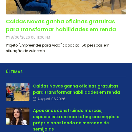
Caldas Novas ganha oficinas gratuitas
para transformar habilidades em renda
8/06/2026 06:11:00 PM
Projeto "Empreender para Vida" capacita 150 pessoas em
situação de vulnerab…
ÚLTIMAS
Caldas Novas ganha oficinas gratuitas
para transformar habilidades em renda
August 06,2026
Após anos construindo marcas,
especialista em marketing cria negócio
próprio apostando no mercado de
semijoias