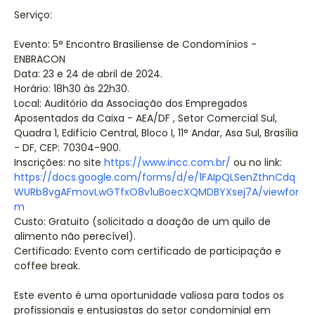
Serviço:
Evento: 5° Encontro Brasiliense de Condomínios -
ENBRACON
Data: 23 e 24 de abril de 2024.
Horário: 18h30 às 22h30.
Local: Auditório da Associação dos Empregados
Aposentados da Caixa - AEA/DF , Setor Comercial Sul,
Quadra 1, Edifício Central, Bloco I, 11° Andar, Asa Sul, Brasília
- DF, CEP: 70304-900.
Inscrições: no site
https://www.incc.com.br/
ou no link:
https://docs.google.com/forms/d/e/1FAIpQLSenZthnCdq
WURb8vgAFmovLwGTfxO8v1uBoecXQMDBYXsej7A/viewfor
m
Custo: Gratuito (solicitado a doação de um quilo de
alimento não perecível).
Certificado: Evento com certificado de participação e
coffee break.
Este evento é uma oportunidade valiosa para todos os
profissionais e entusiastas do setor condominial em