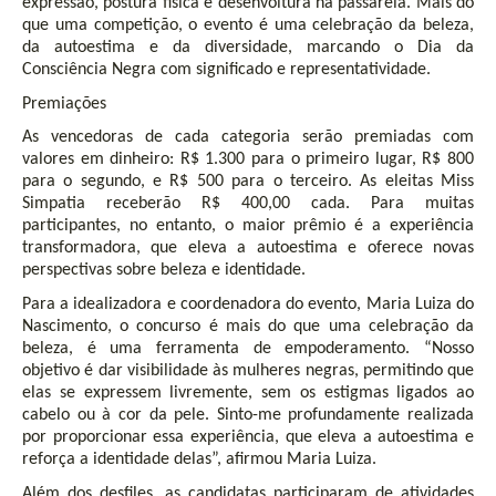
expressão, postura física e desenvoltura na passarela. Mais do
que uma competição, o evento é uma celebração da beleza,
da autoestima e da diversidade, marcando o Dia da
Consciência Negra com significado e representatividade.
Premiações
As vencedoras de cada categoria serão premiadas com
valores em dinheiro: R$ 1.300 para o primeiro lugar, R$ 800
para o segundo, e R$ 500 para o terceiro. As eleitas Miss
Simpatia receberão R$ 400,00 cada. Para muitas
participantes, no entanto, o maior prêmio é a experiência
transformadora, que eleva a autoestima e oferece novas
perspectivas sobre beleza e identidade.
Para a idealizadora e coordenadora do evento, Maria Luiza do
Nascimento, o concurso é mais do que uma celebração da
beleza, é uma ferramenta de empoderamento. “Nosso
objetivo é dar visibilidade às mulheres negras, permitindo que
elas se expressem livremente, sem os estigmas ligados ao
cabelo ou à cor da pele. Sinto-me profundamente realizada
por proporcionar essa experiência, que eleva a autoestima e
reforça a identidade delas”, afirmou Maria Luiza.
Além dos desfiles, as candidatas participaram de atividades