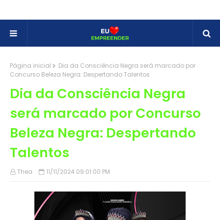
Página inicial
Dia da Consciência Negra será marcado por
Concurso Beleza Negra: Despertando Talentos
Dia da Consciência Negra
será marcado por Concurso
Beleza Negra: Despertando
Talentos
Thea
11/11/2024 09:01:00 PM