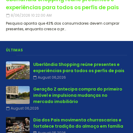
experiências para todos os perfis de pais
8/06/2026 10:22:00 AM
Pesquisa aponta que 43% dos consumidores devem comprar
presentes, enquanto cresce a pr…
ÚLTIMAS
Uberlândia Shopping reúne presentes e
experiências para todos os perfis de pais
August 06,2026
Geração Z antecipa compra do primeiro
imóvel e impulsiona mudanças no
mercado imobiliário
August 06,2026
Dia dos Pais movimenta churrascarias e
fortalece tradição do almoço em família
August 05,2026