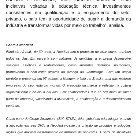
iniciativas voltadas à educação técnica, investimentos
consistentes em qualificação e o engajamento do setor
privado, o país tem a oportunidade de suprir a demanda da
indústria e transformar vidas por meio do trabalho”, analisa.
Sobre a Neodent
Fundada há mais de 30 anos, a Neodent tem o propósito de criar novos sorrisos
todos os dias. Em parceria com milhares de dentistas, a empresa desenvolve
soluções estéticas e reabilitadoras, como implantes dentários inovadores,
promovendo o bem-estar através do avanço da Odontologia. Com um amplo
portfólio e presença em 97 países, a Neodent é líder no Brasil e uma das maiores
empresas do segmento no mundo. O propósito da marca é refletido na cultura
organizacional e no dia a dia dos 3 mil colaboradores que se orgulham de fazer
parte da empresa, valorizando a diversidade, a colaboração e o desenvolvimento
contínuo.
Como parte do Grupo Straumann (SIX: STMN), líder global em odontologia, e tendo
a inovação em seu DNA, a Neodent investe na criação de produtos e soluções
digitais que auxiliam no tratamento de milhares de pacientes. A partir de iniciativas