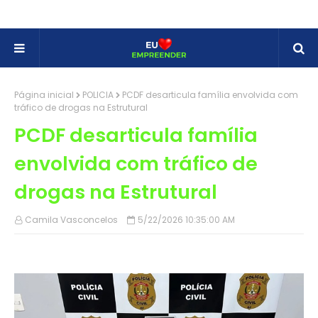
Página inicial
POLICIA
PCDF desarticula família envolvida com
tráfico de drogas na Estrutural
PCDF desarticula família
envolvida com tráfico de
drogas na Estrutural
Camila Vasconcelos
5/22/2026 10:35:00 AM