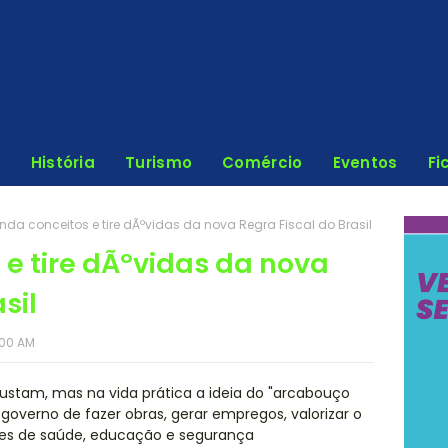
História
Turismo
Comércio
Eventos
Fi
nda conceitos e tire dÃºvidas da nova Regra Fiscal do Brasil
 e tire dÃºvidas da nova
sil
:00 AM
stam, mas na vida prática a ideia do "arcabouço
governo de fazer obras, gerar empregos, valorizar o
res de saúde, educação e segurança