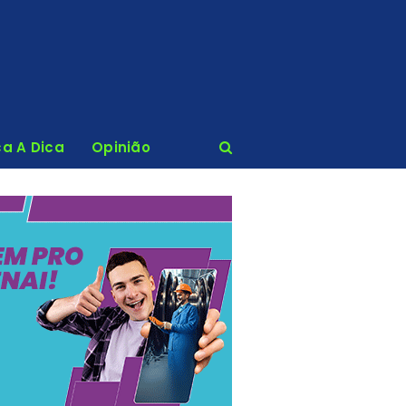
ca A Dica
Opinião