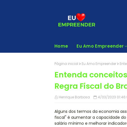
Home
Eu Amo Empreender
Página inicial
Eu Amo Empreender
Ente
Entenda conceitos
Regra Fiscal do Bra
Henrique Barbosa
4/03/2023 01:46
Alguns dos termos da economia assu
fiscal" é aumentar a capacidade do 
salário mínimo e melhorar indicado