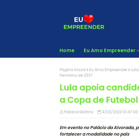
Home
Eu Amo Empreender
Página inicial
Eu Amo Empreender
Lula
Feminino de 2027
Lula apoia candida
a Copa de Futebol
Poliana Martins
4/03/2023 01:47:00
Em evento no Palácio da Alvorada, p
fortalecer a modalidade no país