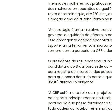
meninas e mulheres nas práticas re
das mulheres em posições de gestão
texto determina que, em 120 dias, o
situação atual do futebol feminino 
"A estratégia é uma iniciativa trans
governo: a equidade de gênero, o c
Essa abrangente agenda encontra no 
Esporte, uma ferramenta importante
sempre com a parceria da CBF e das
O presidente da CBF enalteceu a ini
candidatura do Brasil para sede do 
para registro do interesse dos países
para que possa dar tudo certo e q
Brasil", afirmou o dirigente.
"A CBF está muito feliz com projeto
no esporte, principalmente no futebo
para aquilo que possa fortalecer o f
toda cadeia do futebol feminino", c