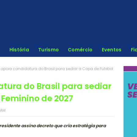
História
Turismo
Comércio
Eventos
Fi
 apoia candidatura do Brasil para sediar a Copa de Futebol
tura do Brasil para sediar
 Feminino de 2027
 AM
residente assina decreto que cria estratégia para