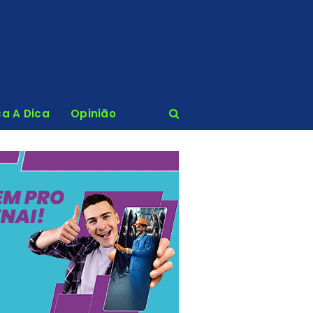
ca A Dica
Opinião