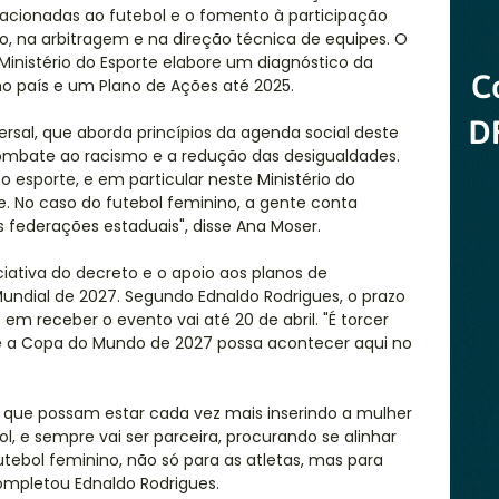
lacionadas ao futebol e o fomento à participação
, na arbitragem e na direção técnica de equipes. O
 Ministério do Esporte elabore um diagnóstico da
no país e um Plano de Ações até 2025.
versal, que aborda princípios da agenda social deste
ombate ao racismo e a redução das desigualdades.
esporte, e em particular neste Ministério do
. No caso do futebol feminino, a gente conta
 federações estaduais", disse Ana Moser.
ciativa do decreto e o apoio aos planos de
Mundial de 2027. Segundo Ednaldo Rodrigues, o prazo
 em receber o evento vai até 20 de abril. "É torcer
ue a Copa do Mundo de 2027 possa acontecer aqui no
s que possam estar cada vez mais inserindo a mulher
l, e sempre vai ser parceira, procurando se alinhar
utebol feminino, não só para as atletas, mas para
ompletou Ednaldo Rodrigues.